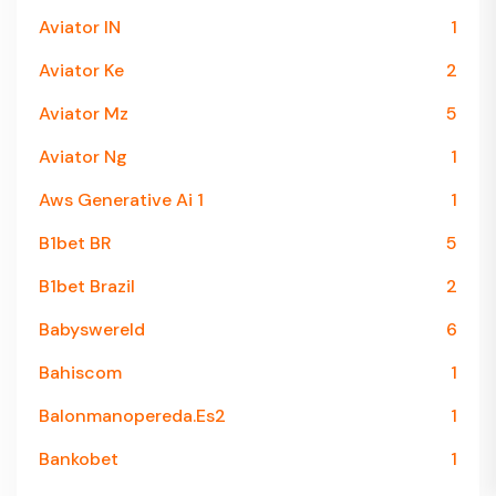
Aviator IN
1
Aviator Ke
2
Aviator Mz
5
Aviator Ng
1
Aws Generative Ai 1
1
B1bet BR
5
B1bet Brazil
2
Babyswereld
6
Bahiscom
1
Balonmanopereda.es2
1
Bankobet
1