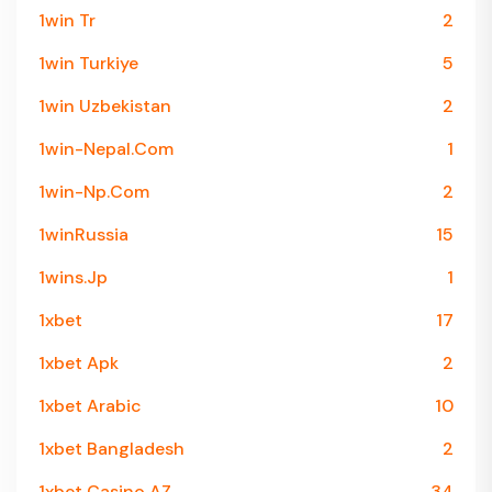
1win Tr
2
1win Turkiye
5
1win Uzbekistan
2
1win-Nepal.com
1
1win-Np.com
2
1winRussia
15
1wins.jp
1
1xbet
17
1xbet Apk
2
1xbet Arabic
10
1xbet Bangladesh
2
1xbet Casino AZ
34