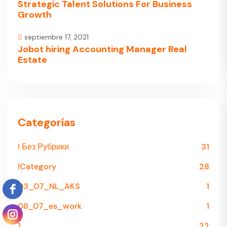
Strategic Talent Solutions For Business
Growth
septiembre 17, 2021
Jobot hiring Accounting Manager Real
Estate
Categorías
! Без Рубрики
31
!Category
28
03_07_NL_AKS
1
08_07_es_work
1
1
22