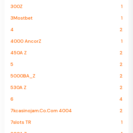
300Z
1
3Mostbet
1
4
2
4000 AncorZ
1
450A Z
2
5
2
5000BA_Z
2
530A Z
2
6
4
7kcasinojam.co.com 4004
2
7slots TR
1