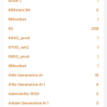
800A Z
1
888starz Bd
2
8Mostbet
1
92
308
9440_prod
1
9700_sat2
1
9950_prod
1
9Mostbet
1
A16z Generative Ai
16
A16z Generative Ai 1
4
Admtoki.ru 1500
2
Adobe Generative Ai 1
3