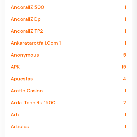
AncorallZ 500
1
AncorallZ Dp
1
AncorallZ TP2
1
Ankaratarotfali.com 1
1
Anonymous
5
APK
15
Apuestas
4
Arctic Casino
1
Arda-Tech.ru 1500
2
Arh
1
Articles
1