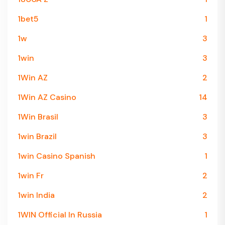
1bet5
1
1w
3
1win
3
1Win AZ
2
1Win AZ Casino
14
1Win Brasil
3
1win Brazil
3
1win Casino Spanish
1
1win Fr
2
1win India
2
1WIN Official In Russia
1