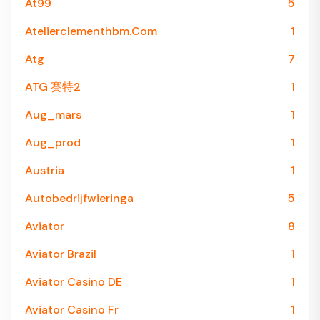
At99
5
Atelierclementhbm.com
1
Atg
7
ATG 賽特2
1
Aug_mars
1
Aug_prod
1
Austria
1
Autobedrijfwieringa
5
Aviator
8
Aviator Brazil
1
Aviator Casino DE
1
Aviator Casino Fr
1