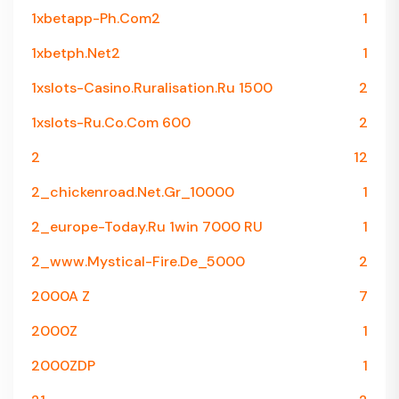
1xbetapp-Ph.com2
1
1xbetph.net2
1
1xslots-Casino.ruralisation.ru 1500
2
1xslots-Ru.co.com 600
2
2
12
2_chickenroad.net.gr_10000
1
2_europe-Today.ru 1win 7000 RU
1
2_www.mystical-Fire.de_5000
2
2000A Z
7
2000Z
1
2000ZDP
1