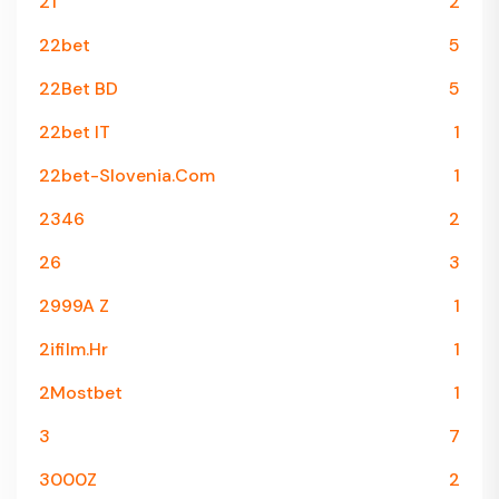
21
2
22bet
5
22Bet BD
5
22bet IT
1
22bet-Slovenia.com
1
2346
2
26
3
2999A Z
1
2ifilm.hr
1
2Mostbet
1
3
7
3000Z
2