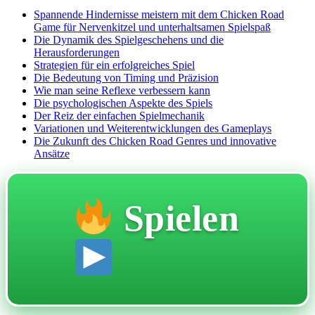
Spannende Hindernisse meistern mit dem Chicken Road
Game für Nervenkitzel und unterhaltsamen Spielspaß
Die Dynamik des Spielgeschehens und die
Herausforderungen
Strategien für ein erfolgreiches Spiel
Die Bedeutung von Timing und Präzision
Wie man seine Reflexe verbessern kann
Die psychologischen Aspekte des Spiels
Der Reiz der einfachen Spielmechanik
Variationen und Weiterentwicklungen des Gameplays
Die Zukunft des Chicken Road Genres und innovative
Ansätze
Spielen