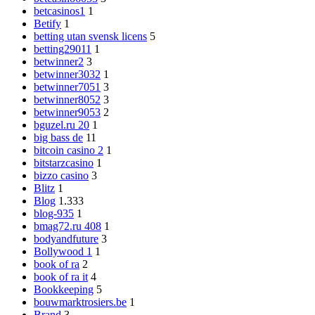
betcasinos1
1
Betify
1
betting utan svensk licens
5
betting29011
1
betwinner2
3
betwinner3032
1
betwinner7051
3
betwinner8052
3
betwinner9053
2
bguzel.ru 20
1
big bass de
11
bitcoin casino 2
1
bitstarzcasino
1
bizzo casino
3
Blitz
1
Blog
1.333
blog-935
1
bmag72.ru 408
1
bodyandfuture
3
Bollywood 1
1
book of ra
2
book of ra it
4
Bookkeeping
5
bouwmarktrosiers.be
1
Brand
3