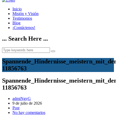
Inicio
Misión y Visión
Testimonios
Blog
¡Contáctenos!
... Search Here ...
Spannende_Hindernisse_meistern_mit_d
11856763
Spannende_Hindernisse_meistern_mit_d
11856763
admiNgyG
9 de julio de 2026
Post
No hay comentarios