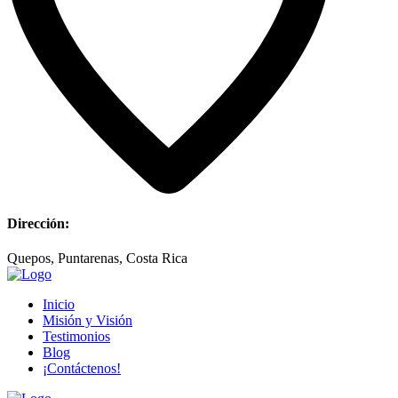
Dirección:
Quepos, Puntarenas, Costa Rica
Inicio
Misión y Visión
Testimonios
Blog
¡Contáctenos!