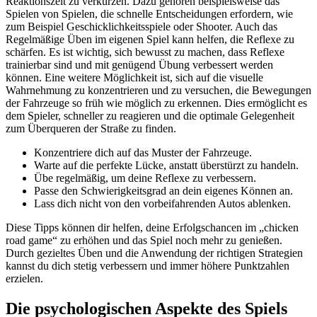
Reaktionszeit zu verkürzen. Dazu gehören beispielsweise das
Spielen von Spielen, die schnelle Entscheidungen erfordern, wie
zum Beispiel Geschicklichkeitsspiele oder Shooter. Auch das
Regelmäßige Üben im eigenen Spiel kann helfen, die Reflexe zu
schärfen. Es ist wichtig, sich bewusst zu machen, dass Reflexe
trainierbar sind und mit genügend Übung verbessert werden
können. Eine weitere Möglichkeit ist, sich auf die visuelle
Wahrnehmung zu konzentrieren und zu versuchen, die Bewegungen
der Fahrzeuge so früh wie möglich zu erkennen. Dies ermöglicht es
dem Spieler, schneller zu reagieren und die optimale Gelegenheit
zum Überqueren der Straße zu finden.
Konzentriere dich auf das Muster der Fahrzeuge.
Warte auf die perfekte Lücke, anstatt überstürzt zu handeln.
Übe regelmäßig, um deine Reflexe zu verbessern.
Passe den Schwierigkeitsgrad an dein eigenes Können an.
Lass dich nicht von den vorbeifahrenden Autos ablenken.
Diese Tipps können dir helfen, deine Erfolgschancen im „chicken
road game“ zu erhöhen und das Spiel noch mehr zu genießen.
Durch gezieltes Üben und die Anwendung der richtigen Strategien
kannst du dich stetig verbessern und immer höhere Punktzahlen
erzielen.
Die psychologischen Aspekte des Spiels