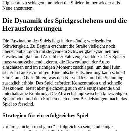
Highscore zu schlagen, motiviert die Spieler, immer wieder aufs
Neue anzutreten.
Die Dynamik des Spielgeschehens und die
Herausforderungen
Die Faszination des Spiels liegt in der ständig wechselnden
Schwierigkeit. Zu Beginn erscheint die Straße vielleicht noch
überschaubar, doch mit steigendem Schwierigkeitsgrad nehmen
Geschwindigkeit und Anzahl der Fahrzeuge rapide zu. Der Spieler
muss vorausschauend agieren, die Bewegungen der Autos
einschätzen und im richtigen Moment zuschlagen, um das Huhn
sicher in Lücke zu führen. Eine falsche Entscheidung kann schnell
zum Game Over führen, was den Nervenkitzel und die Spannung
zusätzlich erhöht. Das Spiel erfordert Konzentration und schnelle
Reaktionen, bietet aber gleichzeitig auch eine entspannende und
unterhaltsame Erfahrung. Die Abwechslung zwischen kurzweiligen
Spielrunden und dem Streben nach neuen Bestleistungen macht das
Spiel so fesselnd.
Strategien für ein erfolgreiches Spiel
Um im „chicken road game“ erfolgreich zu sein, sind einige