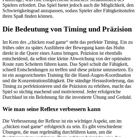
Spielers erfordert. Das Spiel bietet jedoch auch die Möglichkeit, den
Schwierigkeitsgrad anzupassen, sodass Spieler aller Fähigkeitsstufen
ihren Spaß finden können.
Die Bedeutung von Timing und Präzision
Im Kern des „chicken road game“ steht das perfekte Timing. Ein zu
frühes oder zu spätes Ausführen der Bewegung kann das Huhn
direkt in die Quere eines Autos bringen. Präzision ist ebenfalls
entscheidend, da selbst eine kleine Abweichung von der optimalen
Route zum Scheitern führen kann. Das Spiel schult die Fähigkeit,
schnell Entscheidungen zu treffen und diese präzise umzusetzen. Es
ist ein ausgezeichnetes Training für die Hand-Augen-Koordination
und die Konzentrationsfähigkeit. Die ständige Herausforderung, das
Timing zu perfektionieren und die Präzision zu erhöhen, macht das
Spiel so süchtig machend und motivierend. Jeder erfolgreiche
Durchlauf ist ein Belohnung für die investierte Übung und Geduld.
Wie man seine Reflexe verbessern kann
Die Verbesserung der Reflexe ist ein wichtiger Aspekt, um im
„chicken road game“ erfolgreich zu sein. Es gibt verschiedene
Übungen, die man regelmäßig durchführen kann, um die