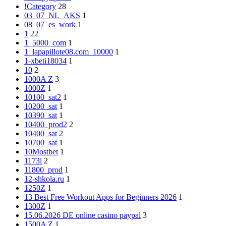
!Category
28
03_07_NL_AKS
1
08_07_es_work
1
1
22
1_5000_com
1
1_lapapillote08.com_10000
1
1-xbeti18034
1
10
2
1000A Z
3
1000Z
1
10100_sat2
1
10200_sat
1
10390_sat
1
10400_prod2
2
10400_sat
2
10700_sat
1
10Mostbet
1
1173i
2
11800_prod
1
12-shkola.ru
1
1250Z
1
13 Best Free Workout Apps for Beginners 2026
1
1300Z
1
15.06.2026 DE online casino paypal
3
1500A Z
1