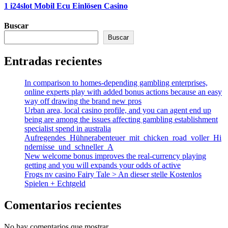
1 i24slot Mobil Ecu Einlösen Casino
Buscar
Buscar
Entradas recientes
In comparison to homes-depending gambling enterprises,
online experts play with added bonus actions because an easy
way off drawing the brand new pros
Urban area, local casino profile, and you can agent end up
being are among the issues affecting gambling establishment
specialist spend in australia
Aufregendes_Hühnerabenteuer_mit_chicken_road_voller_Hi
ndernisse_und_schneller_A
New welcome bonus improves the real-currency playing
getting and you will expands your odds of active
Frogs nv casino Fairy Tale > An dieser stelle Kostenlos
Spielen + Echtgeld
Comentarios recientes
No hay comentarios que mostrar.