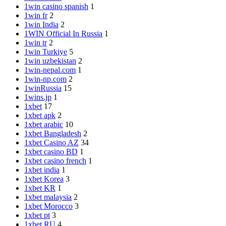
1win casino spanish
1
1win fr
2
1win India
2
1WIN Official In Russia
1
1win tr
2
1win Turkiye
5
1win uzbekistan
2
1win-nepal.com
1
1win-np.com
2
1winRussia
15
1wins.jp
1
1xbet
17
1xbet apk
2
1xbet arabic
10
1xbet Bangladesh
2
1xbet Casino AZ
34
1xbet casino BD
1
1xbet casino french
1
1xbet india
1
1xbet Korea
3
1xbet KR
1
1xbet malaysia
2
1xbet Morocco
3
1xbet pt
3
1xbet RU
4