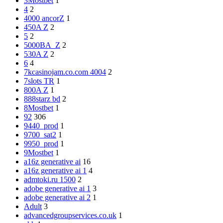
3Mostbet
1
4
2
4000 ancorZ
1
450A Z
2
5
2
5000BA_Z
2
530A Z
2
6
4
7kcasinojam.co.com 4004
2
7slots TR
1
800A Z
1
888starz bd
2
8Mostbet
1
92
306
9440_prod
1
9700_sat2
1
9950_prod
1
9Mostbet
1
a16z generative ai
16
a16z generative ai 1
4
admtoki.ru 1500
2
adobe generative ai 1
3
adobe generative ai 2
1
Adult
3
advancedgroupservices.co.uk
1