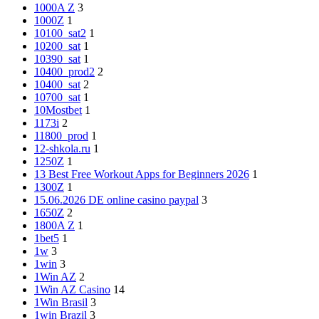
1000A Z
3
1000Z
1
10100_sat2
1
10200_sat
1
10390_sat
1
10400_prod2
2
10400_sat
2
10700_sat
1
10Mostbet
1
1173i
2
11800_prod
1
12-shkola.ru
1
1250Z
1
13 Best Free Workout Apps for Beginners 2026
1
1300Z
1
15.06.2026 DE online casino paypal
3
1650Z
2
1800A Z
1
1bet5
1
1w
3
1win
3
1Win AZ
2
1Win AZ Casino
14
1Win Brasil
3
1win Brazil
3