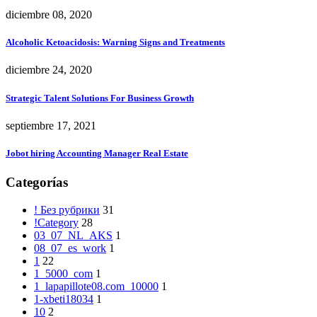
diciembre 08, 2020
Alcoholic Ketoacidosis: Warning Signs and Treatments
diciembre 24, 2020
Strategic Talent Solutions For Business Growth
septiembre 17, 2021
Jobot hiring Accounting Manager Real Estate
Categorías
! Без рубрики
31
!Category
28
03_07_NL_AKS
1
08_07_es_work
1
1
22
1_5000_com
1
1_lapapillote08.com_10000
1
1-xbeti18034
1
10
2