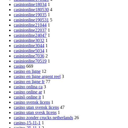
casinionline18034
1
casinionline180530
4
casinionline19035
1
casinionline190531
5
casinionline21044
1
casinionline22037
1
casinionline24047
1
casinionline3032
1
casinionline3044
1
casinionline5034
1
casinionline7036
2
casinionline70519
1
casino
669
casino en ligne
12
casino en ligne argent reel
3
casino en ligne fr
77
casino onlina ca
3
casino online ar
1
casinò online it
1
casino svensk licens
1
casino utan svensk licens
47
casino utan svesk licens
1
casino zonder crucks netherlands
26
casino-15-11-1
1
casino-25-11-1
2