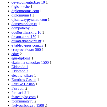
developmentspb.ru 10
1
digistone.be
1
diplomrooma.com
1
diplomrums1
1
djisunwaypyramid.com
1
domovar-shop.ru
1
dompotreby
3
dou9ustilimsk.ru 10
1
dream-air.ru 150
1
dukatzabanovinu.hr
1
e-tablecyprus.com.cy
1
ecoproverka.ru 500
1
edox
2
egu-diplom1
1
ekaterina-school.ru 1500
1
Eldorado 1
1
Eldorado 2
1
electric-tolk.ru
1
Eurobets Casino
1
Fair Go Casino
1
FairSpin
2
farmacia2
1
fbsrealtyhq.com
1
fcommunity.ru
2
feelyourbody.ru 1500
2