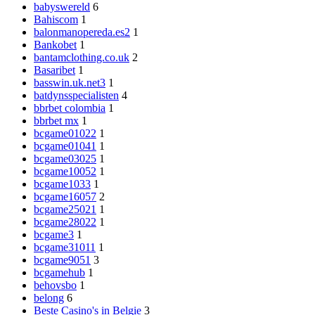
babyswereld
6
Bahiscom
1
balonmanopereda.es2
1
Bankobet
1
bantamclothing.co.uk
2
Basaribet
1
basswin.uk.net3
1
batdynsspecialisten
4
bbrbet colombia
1
bbrbet mx
1
bcgame01022
1
bcgame01041
1
bcgame03025
1
bcgame10052
1
bcgame1033
1
bcgame16057
2
bcgame25021
1
bcgame28022
1
bcgame3
1
bcgame31011
1
bcgame9051
3
bcgamehub
1
behovsbo
1
belong
6
Beste Casino's in Belgie
3