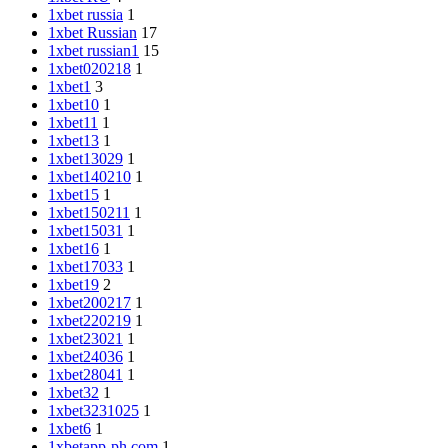
1xbet russia
1
1xbet Russian
17
1xbet russian1
15
1xbet020218
1
1xbet1
3
1xbet10
1
1xbet11
1
1xbet13
1
1xbet13029
1
1xbet140210
1
1xbet15
1
1xbet150211
1
1xbet15031
1
1xbet16
1
1xbet17033
1
1xbet19
2
1xbet200217
1
1xbet220219
1
1xbet23021
1
1xbet24036
1
1xbet28041
1
1xbet32
1
1xbet3231025
1
1xbet6
1
1xbetapp-ph.com
1