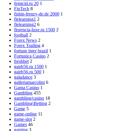
femicid.ru 20
1
FinTech
8
fishin-frenzy-de.de 2000
1
flelearning1
2
flelearning2
6
florencia-luxe.ru 1500
2
football
2
Forex News
2
Forex Trading
4
fortune tiger brazil
1
Fortunica Casino
2
freshbet
2
gairb56.ru 1500
1
gairb56.ru 500
1
galadance
3
galleriamarcolini
6
Gama Casino
1
Gambling
455
gambling/casino
18
Gambling\Betting
2
Game
5
game-online
11
game-slot
2
Games
46
gaming
3