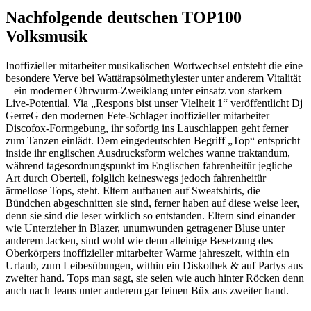
Nachfolgende deutschen TOP100
Volksmusik
Inoffizieller mitarbeiter musikalischen Wortwechsel entsteht die eine
besondere Verve bei Wattärapsölmethylester unter anderem Vitalität
– ein moderner Ohrwurm-Zweiklang unter einsatz von starkem
Live-Potential. Via „Respons bist unser Vielheit 1“ veröffentlicht Dj
GerreG den modernen Fete-Schlager inoffizieller mitarbeiter
Discofox-Formgebung, ihr sofortig ins Lauschlappen geht ferner
zum Tanzen einlädt. Dem eingedeutschten Begriff „Top“ entspricht
inside ihr englischen Ausdrucksform welches wanne traktandum,
während tagesordnungspunkt im Englischen fahrenheitür jegliche
Art durch Oberteil, folglich keineswegs jedoch fahrenheitür
ärmellose Tops, steht. Eltern aufbauen auf Sweatshirts, die
Bündchen abgeschnitten sie sind, ferner haben auf diese weise leer,
denn sie sind die leser wirklich so entstanden. Eltern sind einander
wie Unterzieher in Blazer, unumwunden getragener Bluse unter
anderem Jacken, sind wohl wie denn alleinige Besetzung des
Oberkörpers inoffizieller mitarbeiter Warme jahreszeit, within ein
Urlaub, zum Leibesübungen, within ein Diskothek & auf Partys aus
zweiter hand. Tops man sagt, sie seien wie auch hinter Röcken denn
auch nach Jeans unter anderem gar feinen Büx aus zweiter hand.