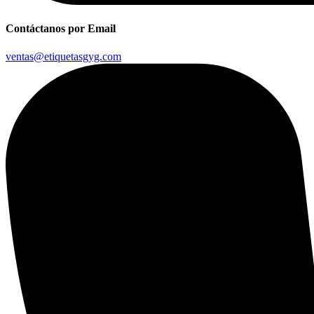
Contáctanos por Email
ventas@etiquetasgyg.com