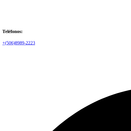
Teléfonos:
+(506)8989-2223