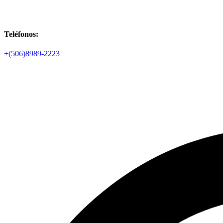
Teléfonos:
+(506)8989-2223